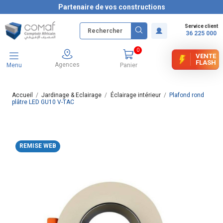
Partenaire de vos constructions
Service client
36 225 000
0
VENTE
FLASH
Agences
Menu
Panier
Accueil
Jardinage & Eclairage
Éclairage intérieur
Plafond rond
plâtre LED GU10 V-TAC
REMISE WEB