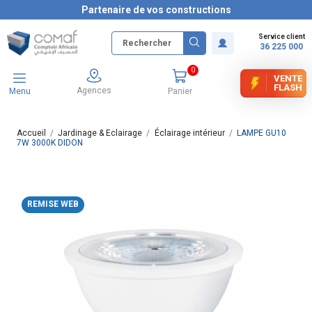
Partenaire de vos constructions
Service client
36 225 000
0
VENTE
FLASH
Agences
Menu
Panier
Accueil
Jardinage & Eclairage
Éclairage intérieur
LAMPE GU10
7W 3000K DIDON
REMISE WEB