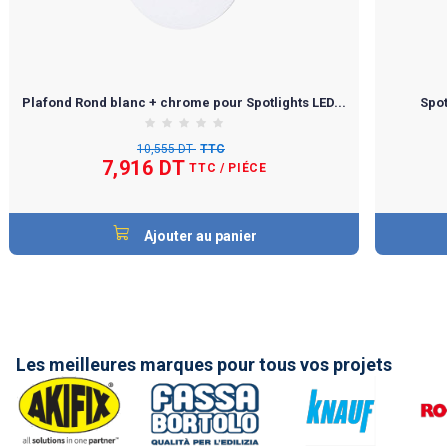
Plafond Rond blanc + chrome pour Spotlights LED...
Spot
10,555 DT
TTC
7,916 DT
TTC
/ PIÉCE
Ajouter au panier
Les meilleures marques pour tous vos projets