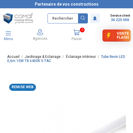
Partenaire de vos constructions
Service client
36 225 000
0
VENTE
FLASH
Agences
Menu
Panier
Accueil
Jardinage & Eclairage
Éclairage intérieur
Tube Neon LED
0,6m 10W T8 6400K V-TAC
REMISE WEB