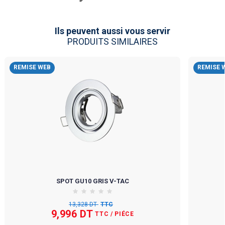
Ils peuvent aussi vous servir
PRODUITS SIMILAIRES
REMISE WEB
REMISE 
SPOT GU10 GRIS V-TAC
13,328 DT
TTC
9,996 DT
TTC
/ PIÉCE