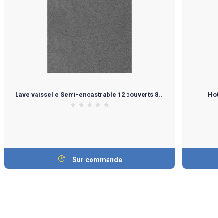
Lave vaisselle Semi-encastrable 12 couverts 8...
Hot
Sur commande