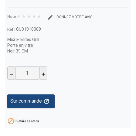
Note
DONNEZ VOTRE AVIS
CU01010009
Réf.:
Micro-ondes Grill
Porte en vitre
Noir 39 CM
update
Sur commande

Rupture de stock