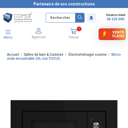
Partenaire de vos constructions
Service client
36 225 000
0
VENTE
FLASH
Agences
Menu
Panier
Accueil
Salles de bain & Cuisines
Électroménager cuisine
Micro-
onde encastrable 20L noir FOCUS