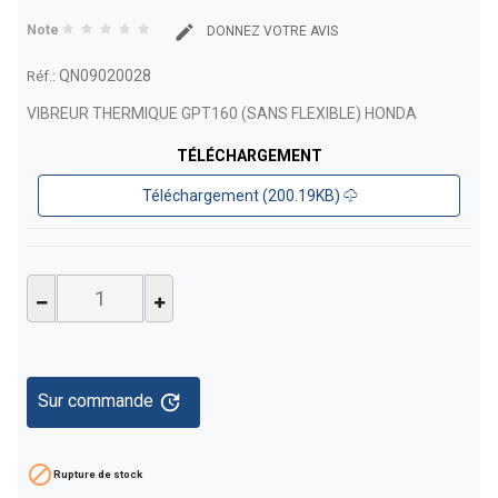
Note
DONNEZ VOTRE AVIS
QN09020028
Réf.:
VIBREUR THERMIQUE GPT160 (SANS FLEXIBLE) HONDA
TÉLÉCHARGEMENT
Téléchargement (200.19KB)
update
Sur commande

Rupture de stock