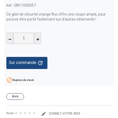
QN11020057
Réf.:
Ce
gilet de sécurité orange fluo offre une coupe ample, pour
pouvoir être porté facilement sur d'autres vêtements !
update
Sur commande

Rupture de stock
Avis
Note
DONNEZ VOTRE AVIS