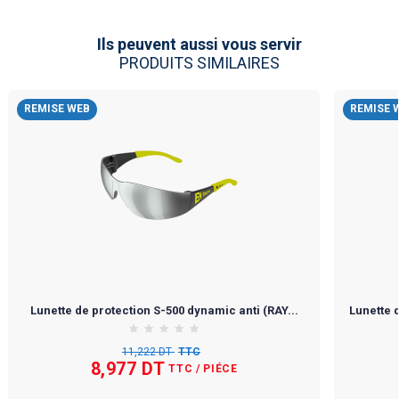
Ils peuvent aussi vous servir
PRODUITS SIMILAIRES
REMISE WEB
REMISE 
Lunette de protection S-500 dynamic anti (RAY...
Lunette 
11,222 DT
TTC
8,977 DT
TTC
/ PIÉCE