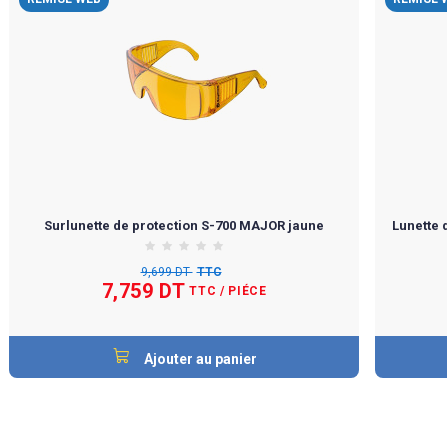
Surlunette de protection S-700 MAJOR jaune
Lunette 
9,699 DT
TTC
7,759 DT
TTC
/ PIÉCE
Ajouter au panier