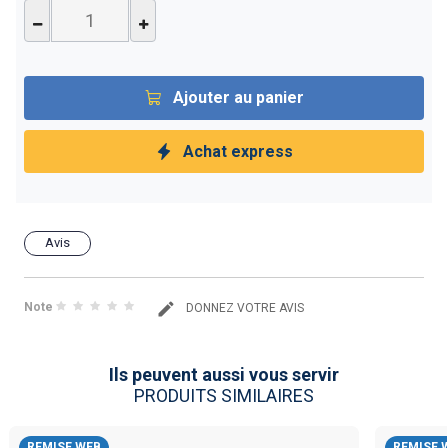
Ajouter au panier
Achat express
Avis
Note
DONNEZ VOTRE AVIS
Ils peuvent aussi vous servir
PRODUITS SIMILAIRES
REMISE WEB
REMISE 