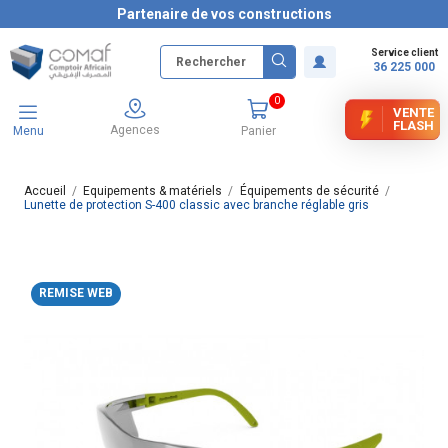
Partenaire de vos constructions
Service client
36 225 000
0
VENTE
FLASH
Agences
Menu
Panier
Accueil
Equipements & matériels
Équipements de sécurité
Lunette de protection S-400 classic avec branche réglable gris
REMISE WEB