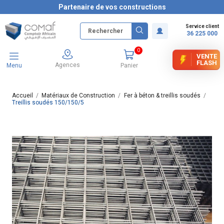
Partenaire de vos constructions
Service client
36 225 000
0
VENTE
FLASH
Agences
Menu
Panier
Accueil
Matériaux de Construction
Fer à béton & treillis soudés
Treillis soudés 150/150/5