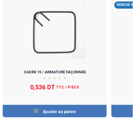
REMISE 
CADRE 15 / ARMATURE FAÇONNÉE
0,536 DT
TTC
/ PIÉCE
Ajouter au panier