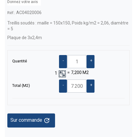
Donnez votre avis
AC04020006
Réf.:
Treillis soudés : maille = 150x150,
Poids kg/m
2 = 2,06, diamètre
= 5
Plaque de 3x2,4m
-
+
Quantité
=
7,200
M2
1
-
+
Total
(M2)
update
Sur commande