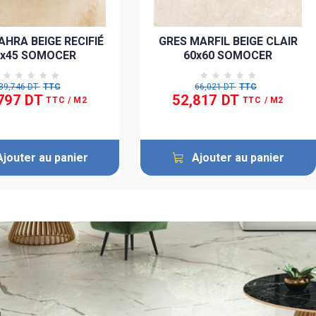
AHRA BEIGE RECIFIÉ
GRES MARFIL BEIGE CLAIR
5x45 SOMOCER
60x60 SOMOCER
39,746 DT
TTC
66,021 DT
TTC
797 DT
52,817 DT
TTC
/ M2
TTC
/ M2
Ajouter au panier
Ajouter au panier