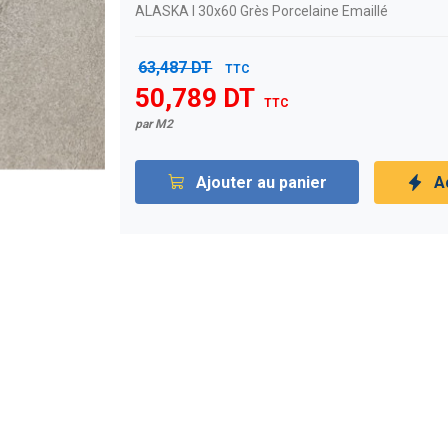
ALASKA l 30x60 Grès Porcelaine Emaillé
63,487 DT
TTC
50,789 DT
TTC
par M2
Ajouter au panier
A