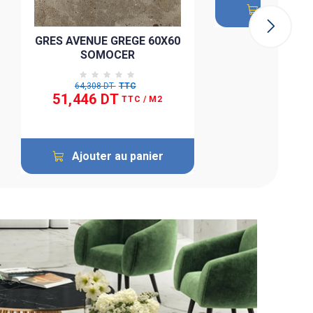
Ajouter 
GRES AVENUE GREGE 60X60
SOMOCER
64,308 DT
TTC
51,446 DT
TTC
/ M2
Ajouter au panier