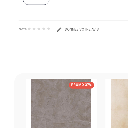
Note
DONNEZ VOTRE AVIS
 REC
MO 20%
PROMO 37%
 M2