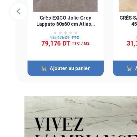
ier
Grès EXIGO Jolie Grey
GRÈS S
Lappato 60x60 cm Atlas...
4
125,676 DT
TTC
79,176 DT
31,
TTC
/ M2
Ajouter au panier