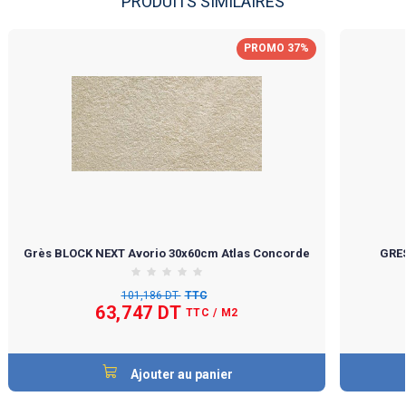
PRODUITS SIMILAIRES
PROMO 37%
Grès BLOCK NEXT Avorio 30x60cm Atlas Concorde
GRES
101,186 DT
TTC
63,747 DT
TTC
/ M2
Ajouter au panier