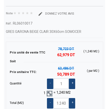
Note
DONNEZ VOTRE AVIS
RL06010017
Réf.:
GRES GARONA BEIGE CLAIR 30X60cm SOMOCER
78,723 DT
( 1,240 M2 )
Prix unité de vente TTC
62,979 DT
Soit
63,486 DT
( par M2 )
Prix unitaire TTC:
50,789 DT
-
+
Quantité
=
1,240
M2
1
-
+
Total
(M2)