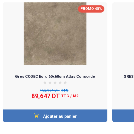
PROMO 45%
Grès CODEC Ecru 60x60cm Atlas Concorde
GRES
162,994 DT
TTC
89,647 DT
TTC
/ M2
Ajouter au panier