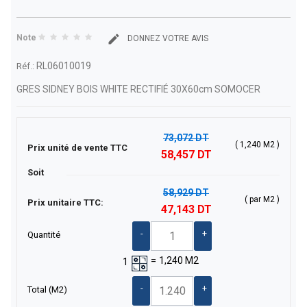
Note
DONNEZ VOTRE AVIS
RL06010019
Réf.:
GRES SIDNEY BOIS WHITE RECTIFIÉ 30X60cm SOMOCER
73,072 DT
( 1,240 M2 )
Prix unité de vente TTC
58,457 DT
Soit
58,929 DT
( par M2 )
Prix unitaire TTC:
47,143 DT
-
+
Quantité
=
1,240
M2
1
-
+
Total
(M2)