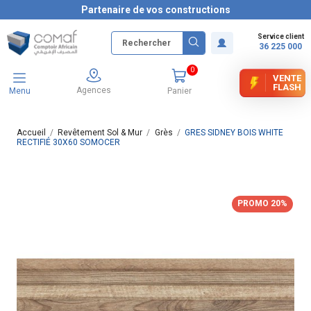
Partenaire de vos constructions
Service client
36 225 000
0
VENTE
FLASH
Agences
Menu
Panier
Accueil
Revêtement Sol & Mur
Grès
GRES SIDNEY BOIS WHITE
RECTIFIÉ 30X60 SOMOCER
PROMO 20%