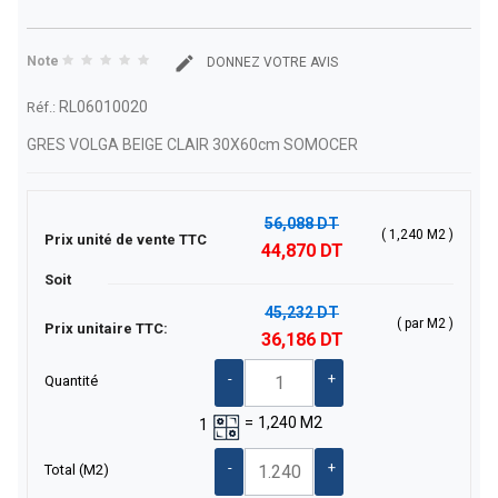
Note
DONNEZ VOTRE AVIS
RL06010020
Réf.:
GRES VOLGA BEIGE CLAIR 30X60cm SOMOCER
56,088 DT
( 1,240 M2 )
Prix unité de vente TTC
44,870 DT
Soit
45,232 DT
( par M2 )
Prix unitaire TTC:
36,186 DT
-
+
Quantité
=
1,240
M2
1
-
+
Total
(M2)