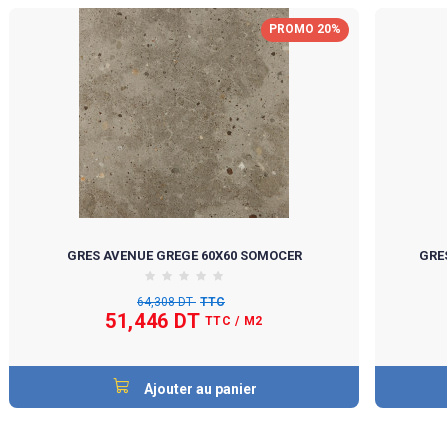
PROMO 20%
GRES AVENUE GREGE 60X60 SOMOCER
GRES
64,308 DT
TTC
51,446 DT
TTC
/ M2
Ajouter au panier