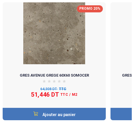
PROMO 20%
GRES AVENUE GREGE 60X60 SOMOCER
GRES
64,308 DT
TTC
51,446 DT
TTC
/ M2
Ajouter au panier