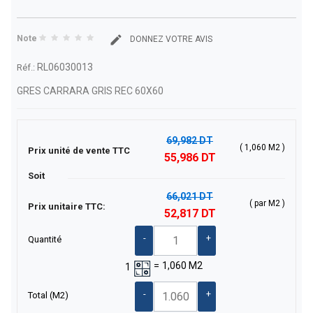
Note
DONNEZ VOTRE AVIS
RL06030013
Réf.:
GRES CARRARA GRIS REC 60X60
69,982 DT
( 1,060 M2 )
Prix unité de vente TTC
55,986 DT
Soit
66,021 DT
( par M2 )
Prix unitaire TTC:
52,817 DT
-
+
Quantité
=
1,060
M2
1
-
+
Total
(M2)