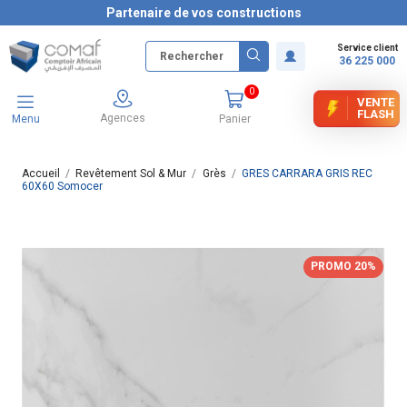
Partenaire de vos constructions
Service client
36 225 000
0
VENTE
FLASH
Agences
Menu
Panier
Accueil
Revêtement Sol & Mur
Grès
GRES CARRARA GRIS REC
60X60 Somocer
PROMO 20%