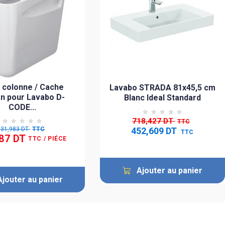
 colonne / Cache
Lavabo STRADA 81x45,5 cm
on pour Lavabo D-
Blanc Ideal Standard
CODE...
718,427 DT
TTC
131,983 DT
TTC
452,609 DT
TTC
87 DT
TTC
/ PIÉCE
Ajouter au panier
Ajouter au panier