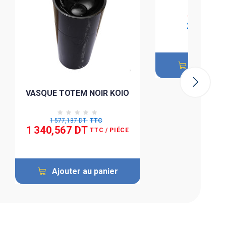
411,466 
259,224 
Ajouter 
VASQUE TOTEM NOIR KOIO
1 577,137 DT
TTC
1 340,567 DT
TTC
/ PIÉCE
Ajouter au panier