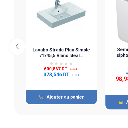
e
Semi
Lavabo Strada Plan Simple
siph
71x45,5 Blanc Ideal...
600,867 DT
TTC
378,546 DT
TTC
98,9
Ajouter au panier