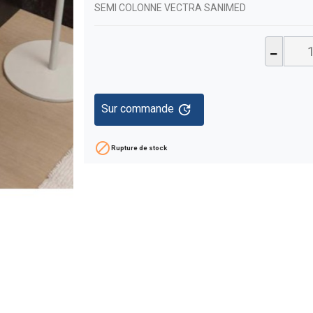
SEMI COLONNE VECTRA SANIMED
update
Sur commande

Rupture de stock