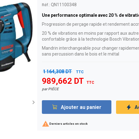
QN11100348
Réf.:
Une performance optimale avec 20 % de vibrat
Progression de perçage rapide et rendement accru
20 % de vibrations en moins par rapport aux autres
confortable grâce à la technologie Bosch Vibratio
Mandrin interchangeable pour changer rapidement
sans percussion dans le bois et le métal
1 164,308 DT
TTC
989,662 DT
TTC
par PIÉCE

Ajouter au panier
A

Derniers articles en stock