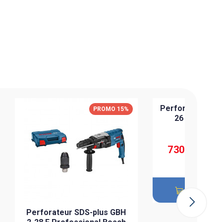
Perforateur SDS
PROMO 15%
26 F Professi
859,644 DT
730,697 DT
Ajouter 
Perforateur SDS-plus GBH