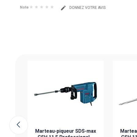
Note
DONNEZ VOTRE AVIS
S-max
MO 15%
l...
 PIÉCE
ier
Marteau-piqueur SDS-max
Martea