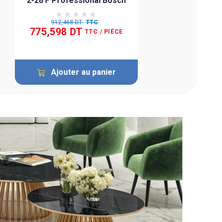
2-28 F Professional Bosch
912,468 DT
TTC
775,598 DT
TTC
/ PIÉCE
Ajouter au panier