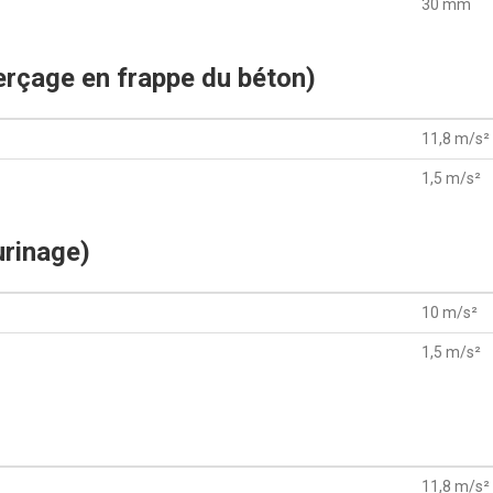
30 mm
Perçage en frappe du béton)
11,8 m/s²
1,5 m/s²
urinage)
10 m/s²
1,5 m/s²
11,8 m/s²