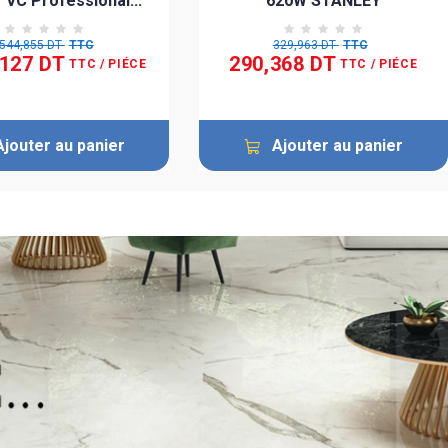
 VC Professional...
620W STANLEY
 544,855 DT
TTC
329,963 DT
TTC
,127 DT
290,368 DT
TTC
/ PIÉCE
TTC
/ PIÉCE
Ajouter au panier
Ajouter au panier