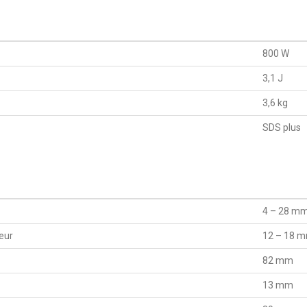
800 W
3,1 J
3,6 kg
SDS plus
4 – 28 m
teur
12 – 18 
82 mm
13 mm