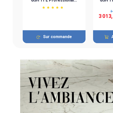
GSH 11 E Professional...
GSH 11
3
3 013
Sur commande