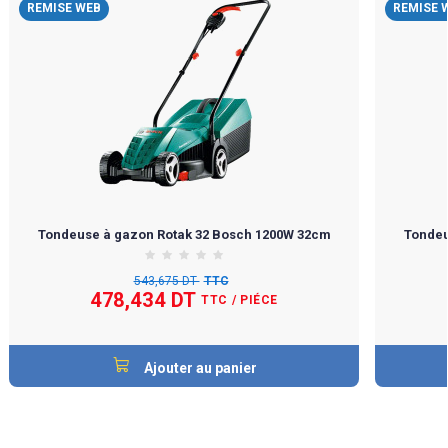
REMISE WEB
REMISE 
Tondeuse à gazon Rotak 32 Bosch 1200W 32cm
Tondeu
543,675 DT
TTC
478,434 DT
TTC
/ PIÉCE
Ajouter au panier