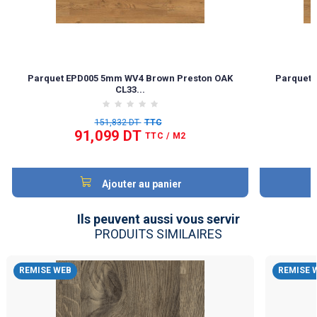
Parquet EPD005 5mm WV4 Brown Preston OAK
Parquet 
CL33...
151,832 DT
TTC
91,099 DT
TTC
/ M2
Ajouter au panier
Ils peuvent aussi vous servir
PRODUITS SIMILAIRES
REMISE WEB
REMISE 