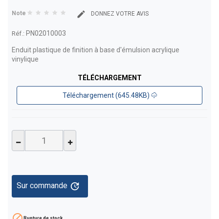
Note
DONNEZ VOTRE AVIS
PN02010003
Réf.:
Enduit plastique de finition à base d'émulsion acrylique
vinylique
TÉLÉCHARGEMENT
Téléchargement (645.48KB)
update
Sur commande

Rupture de stock