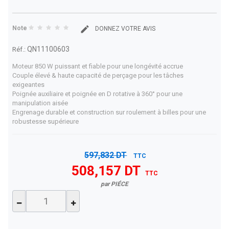
Note
DONNEZ VOTRE AVIS
QN11100603
Réf.:
Moteur 850 W puissant et fiable pour une longévité accrue
Couple élevé & haute capacité de perçage pour les tâches
exigeantes
Poignée auxiliaire et poignée en D rotative à 360° pour une
manipulation aisée
Engrenage durable et construction sur roulement à billes pour une
robustesse supérieure
597,832 DT
TTC
508,157 DT
TTC
par PIÉCE