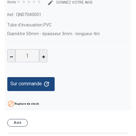
Note
DONNEZ VOTRE AVIS
QN07040001
Réf.:
Tube d'évacuation PVC
Diamètre 50mm - épaisseur 3mm - longueur 4m
update
Sur commande

Rupture de stock
Avis