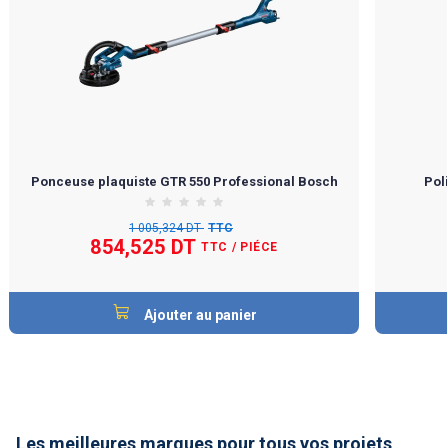
Ponceuse plaquiste GTR 550 Professional Bosch
Pol
1 005,324 DT
TTC
854,525 DT
TTC
/ PIÉCE
Ajouter au panier
Les meilleures marques pour tous vos projets