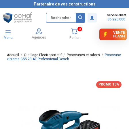
Partenaire de vos constructions
Service client
36 225 000
0
VENTE
FLASH
Agences
Menu
Panier
Accueil
Outillage Electroportatif
Ponceuses et rabots
Ponceuse
vibrante GSS 23 AE Professional Bosch
PROMO 15%