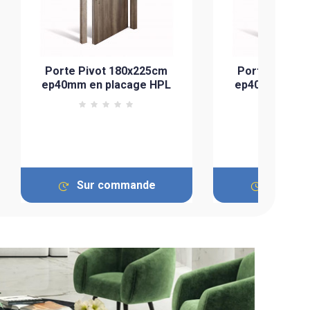
Porte Pivot 180x225cm
Porte Pivot 
ep40mm en placage HPL
ep40mm en pl
Sur commande
Sur co