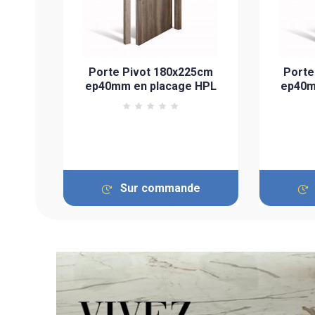
Porte Pivot 180x225cm
Porte
Dierre
ep40mm en placage HPL
ep40m
C
ier
Sur commande