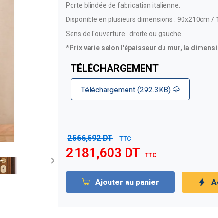
Porte blindée de fabrication italienne.
Disponible en plusieurs dimensions : 90x210cm
Sens de l'ouverture : droite ou gauche
*Prix varie selon l'épaisseur du mur, la dimensi
TÉLÉCHARGEMENT
Téléchargement (292.3KB)
2 566,592 DT
TTC
2 181,603 DT
TTC

Ajouter au panier
A