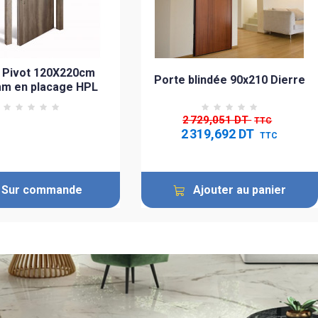
 Pivot 120X220cm
Porte blindée 90x210 Dierre
m en placage HPL
2 729,051 DT
TTC
2 319,692 DT
TTC
Sur commande
Ajouter au panier