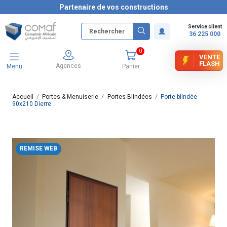
Partenaire de vos constructions
Service client
36 225 000
0
VENTE
FLASH
Agences
Menu
Panier
Accueil
Portes & Menuiserie
Portes Blindées
Porte blindée
90x210 Dierre
REMISE WEB