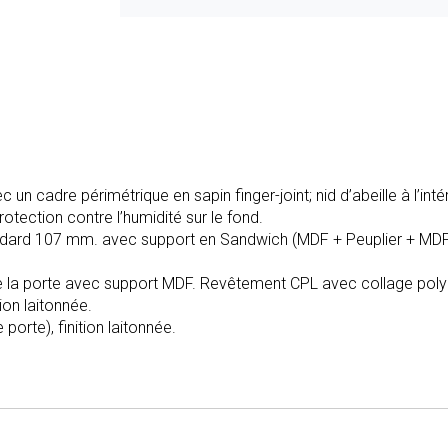
un cadre périmétrique en sapin finger-joint; nid d’abeille à l’int
otection contre l’humidité sur le fond.
andard 107 mm. avec support en Sandwich (MDF + Peuplier + MDF
e la porte avec support MDF. Revêtement CPL avec collage poly
ion laitonnée.
orte), finition laitonnée.