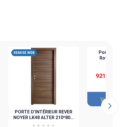
Porte d'intér
REMISE WEB
REMISE WEB
Rovere 80x2
1 084,685 D
921,982 DT
Ajouter 
PORTE D'INTÉRIEUR REVER
NOYER LK48 ALTER 210*80...