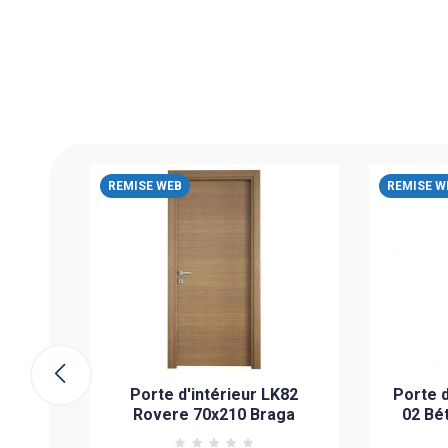
er FB
REMISE WEB
REMISE W
RAGA
PIÉCE
ier
Porte d'intérieur LK82
Porte d
Rovere 70x210 Braga
02 Bé