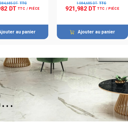
 084,685 DT
TTC
1 084,685 DT
TTC
982 DT
921,982 DT
TTC
/ PIÉCE
TTC
/ PIÉCE
Ajouter au panier
Ajouter au panier