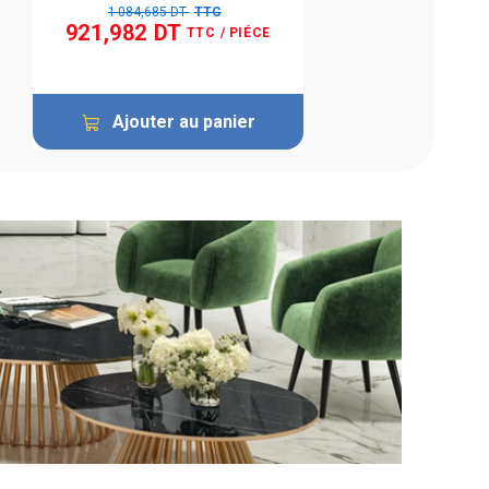
1 084,685 DT
TTC
921,982 DT
TTC
/ PIÉCE
Ajouter au panier