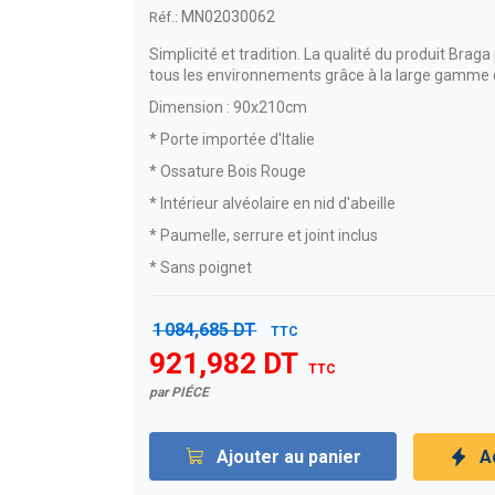
MN02030062
Réf.:
Simplicité et tradition. La qualité du produit Brag
tous les environnements grâce à la large gamme d
Dimension : 90x210cm
* Porte importée d'Italie
* Ossature Bois Rouge
* Intérieur alvéolaire en nid d'abeille
* Paumelle, serrure et joint inclus
* Sans poignet
1 084,685 DT
TTC
921,982 DT
TTC
par PIÉCE
Ajouter au panier
A