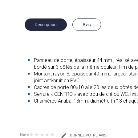
Description
Avis
Panneau de porte, épaisseur 44 mm., réalisé avec 
bordé sur 3 côtés de la même couleur; film de pr
Montant rayon 3, épaisseur 40 mm., largeur st
joint anti-bruit en PVC.
Cadres de porte 80×10 aile 20 les deux côtés d
Serrure « CENTRO » avec trou de clé ou WC, finit
Charnières Anuba, 13mm. diamètre (n ° 3 chaque p
Note
DONNEZ VOTRE AVIS