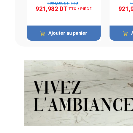
1 084,685 DT
TTC
1
921,982 DT
921,
TTC
/ PIÉCE
Ajouter au panier