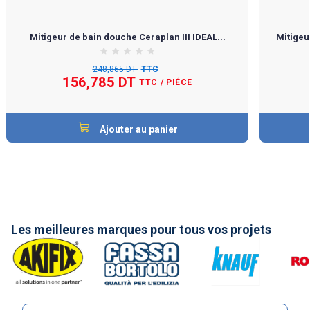
Mitigeur de bain douche Ceraplan III IDEAL...
Mitigeu
248,865 DT
TTC
156,785 DT
TTC
/ PIÉCE
Ajouter au panier
Les meilleures marques pour tous vos projets