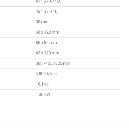
47 ° G / 47 ° D
45 ° G / 0 ° D
30 mm
60 x 123 mm
60 x 80 mm
43 x 123 mm
500 x455 x325 mm
4,800 t/min
10,1 kg
1 300 W