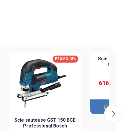
Scie circulair
PROMO 15%
190 Profe
725,864 DT
616,985 DT
Ajouter 
Scie sauteuse GST 150 BCE
Professional Bosch