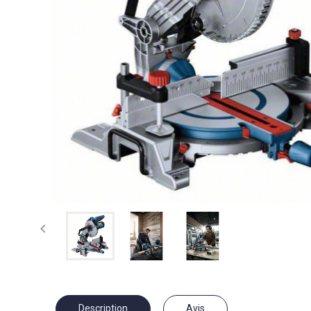

Description
Avis