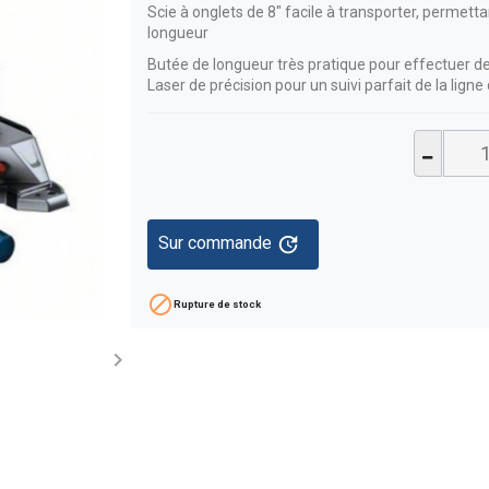
Scie à onglets de 8" facile à transporter, permet
longueur
Butée de longueur très pratique pour effectuer de
Laser de précision pour un suivi parfait de la lign
update
Sur commande

Rupture de stock
