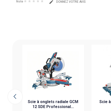
Note
DONNEZ VOTRE AVIS
h GKS
MO 15%
l
PIÉCE
ier
Scie à onglets radiale GCM
Scie à
12 SDE Professional...