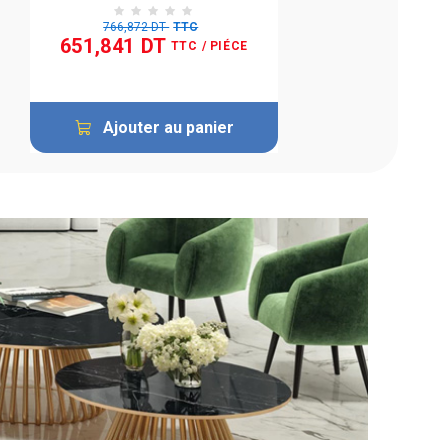
766,872 DT
TTC
651,841 DT
TTC
/ PIÉCE
Ajouter au panier