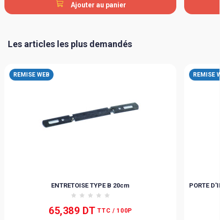
Ajouter au panier
Les articles les plus demandés
REMISE WEB
REMISE 
ENTRETOISE TYPE B 20cm
PORTE D'I
65,389 DT
TTC
/ 100P