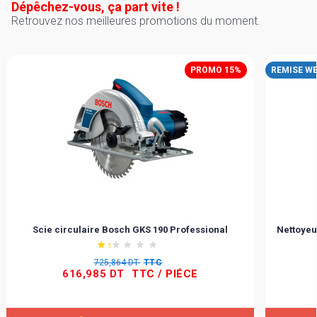
Dépêchez-vous, ça part vite !
Retrouvez nos meilleures promotions du moment.
PROMO 15%
REMISE W
Scie circulaire Bosch GKS 190 Professional
Nettoyeu
725,864 DT
TTC
616,985 DT
TTC
/ PIÉCE