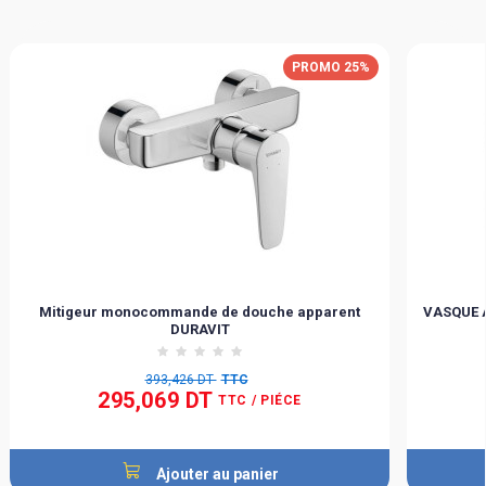
PROMO 25%
Mitigeur monocommande de douche apparent
VASQUE 
DURAVIT
393,426 DT
TTC
295,069 DT
TTC
/ PIÉCE
Ajouter au panier