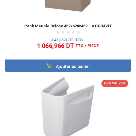
Pack Meuble Brioso 452x620x469 Lin DURAVIT
1 422,621 DT
TTC
1 066,966 DT
TTC
/ PIÉCE
Ajouter au panier
PROMO 25%