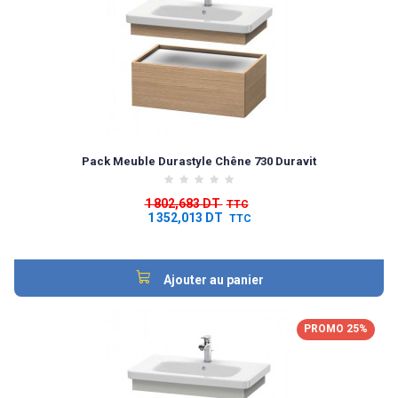
Pack Meuble Durastyle Chêne 730 Duravit
1 802,683 DT
TTC
1 352,013 DT
TTC
Ajouter au panier
PROMO 25%