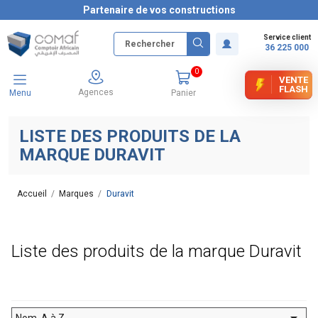
Partenaire de vos constructions
Service client
36 225 000
0
VENTE
FLASH
Agences
Menu
Panier
LISTE DES PRODUITS DE LA
MARQUE DURAVIT
Accueil
Marques
Duravit
Liste des produits de la marque Duravit

Nom, A à Z