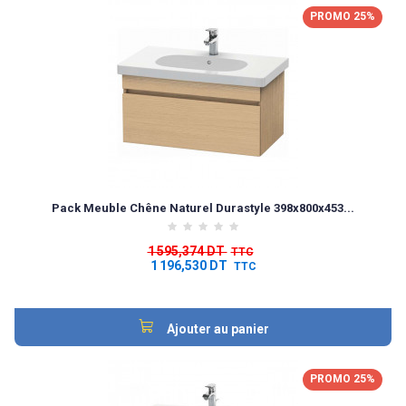
PROMO 25%
Pack Meuble Chêne Naturel Durastyle 398x800x453...
1 595,374 DT
TTC
1 196,530 DT
TTC
Ajouter au panier
PROMO 25%