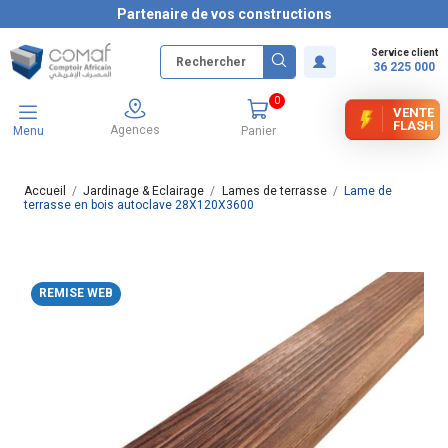
Partenaire de vos constructions
Service client
36 225 000
0
VENTE
FLASH
Agences
Menu
Panier
Accueil
Jardinage & Eclairage
Lames de terrasse
Lame de
terrasse en bois autoclave 28X120X3600
REMISE WEB