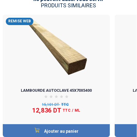
PRODUITS SIMILAIRES
REMISE WEB
LAMBOURDE AUTOCLAVE 45X70X5400
L
15,101 DT
TTC
12,836 DT
TTC
/ ML
Ajouter au panier