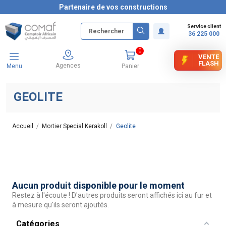
Partenaire de vos constructions
Service client
36 225 000
0
VENTE
FLASH
Agences
Menu
Panier
GEOLITE
Accueil
Mortier Special Kerakoll
Geolite
Aucun produit disponible pour le moment
Restez à l'écoute ! D'autres produits seront affichés ici au fur et
à mesure qu'ils seront ajoutés.
Catégories