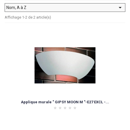

Nom, A à Z
Affichage 1-2 de 2 article(s)
Applique murale " GIPSY MOON M "-E27 EXCL -...