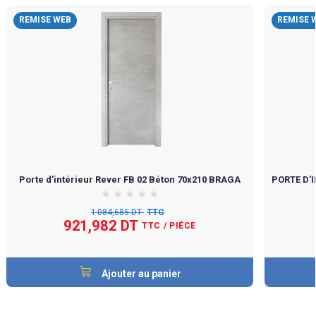
REMISE WEB
REMISE 
Porte d'intérieur Rever FB 02 Béton 70x210 BRAGA
PORTE D'I
1 084,685 DT
TTC
921,982 DT
TTC
/ PIÉCE
Ajouter au panier