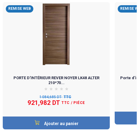
REMISE WEB
REMISE 
PORTE D'INTÉRIEUR REVER NOYER LK48 ALTER
Porte d'
210*70...
1 084,685 DT
TTC
921,982 DT
TTC
/ PIÉCE
Ajouter au panier