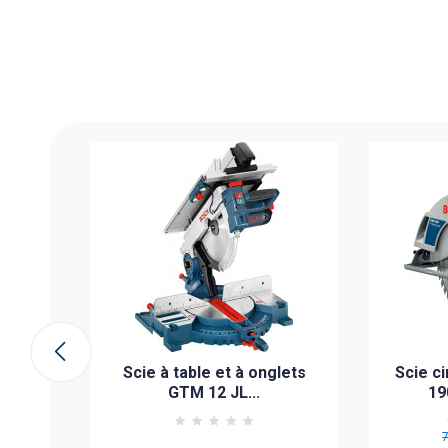
650
ch
e
Scie à table et à onglets
Scie c
GTM 12 JL...
19