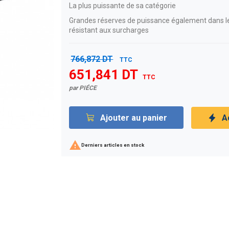
La plus puissante de sa catégorie
Grandes réserves de puissance également dans le
résistant aux surcharges
766,872 DT
TTC
651,841 DT
TTC
par PIÉCE
Ajouter au panier
A

Derniers articles en stock