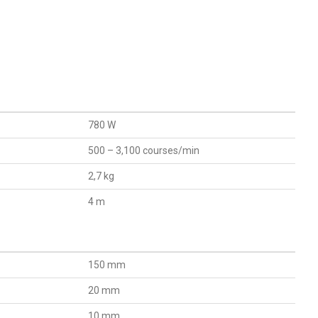
780
W
500 – 3,100
courses/min
2,7
kg
4
m
150
mm
20
mm
10
mm