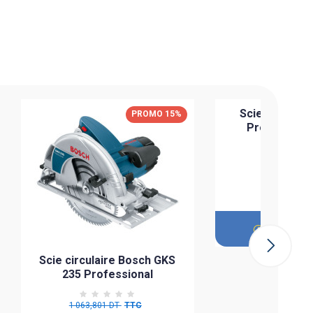
Scie à ongle
PROMO 15%
Professionn
Sur co
Scie circulaire Bosch GKS
235 Professional
1 063,801 DT
TTC